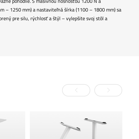
 a vážne pohodlie. S masívnou nosnosťou 1200 N a
 mm – 1250 mm) a nastaviteľná šírka (1100 – 1800 mm) sa
ný pre silu, rýchlosť a štýl – vylepšite svoj stôl a