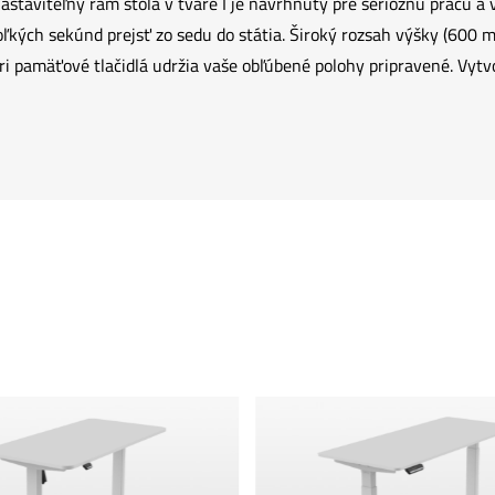
 nastaviteľný rám stola v tvare I je navrhnutý pre serióznu prácu
kých sekúnd prejsť zo sedu do státia. Široký rozsah výšky (600
i pamäťové tlačidlá udržia vaše obľúbené polohy pripravené. Vytvore