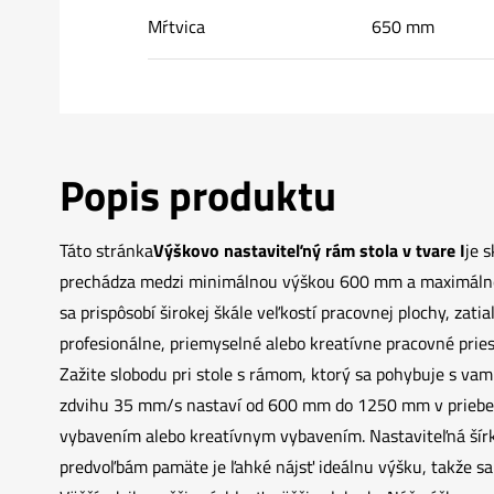
Mŕtvica
650 mm
Popis produktu
Táto stránka
Výškovo nastaviteľný rám stola v tvare I
je 
prechádza medzi minimálnou výškou 600 mm a maximálnou
sa prispôsobí širokej škále veľkostí pracovnej plochy, za
profesionálne, priemyselné alebo kreatívne pracovné priesto
Zažite slobodu pri stole s rámom, ktorý sa pohybuje s vam
zdvihu 35 mm/s nastaví od 600 mm do 1250 mm v priebehu 
vybavením alebo kreatívnym vybavením. Nastaviteľná šírk
predvoľbám pamäte je ľahké nájsť ideálnu výšku, takže sa 