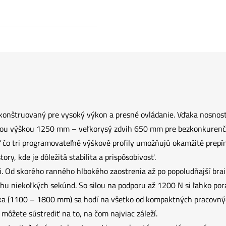
skonštruovaný pre vysoký výkon a presné ovládanie. Vďaka nosno
 výškou 1250 mm – veľkorysý zdvih 650 mm pre bezkonkurenčnú f
tiaľ čo tri programovateľné výškové profily umožňujú okamžité prep
ry, kde je dôležitá stabilita a prispôsobivosť.
i. Od skorého ranného hlbokého zaostrenia až po popoludňajší brain
niekoľkých sekúnd. So silou na podporu až 1200 N si ľahko pora
a (1100 – 1800 mm) sa hodí na všetko od kompaktných pracovných
môžete sústrediť na to, na čom najviac záleží.