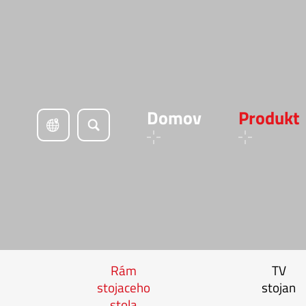
Domov
Produkt
Rám
TV
stojaceho
stojan
stola