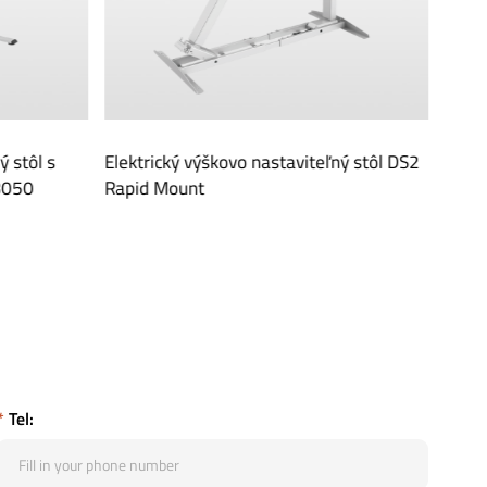
viteľný stôl DS2
Elektrický výškovo nastaviteľný stôl DS3
trojuhlový nastaviteľný
*
Tel: