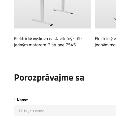
 stôl s
Elektrický výškovo nastaviteľný stôl s
Elektr
45
jedným motorom-2 stupňom 6545
dvoji
Porozprávajme sa
*
Name: