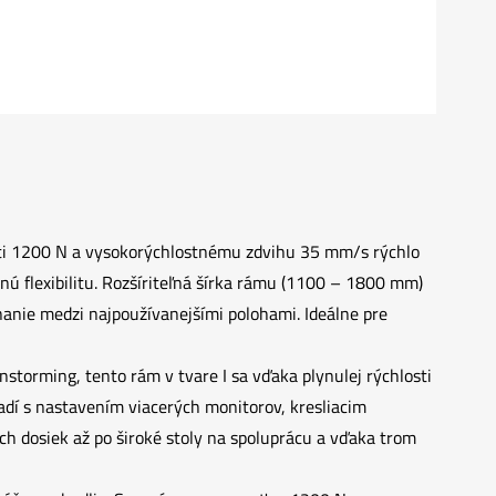
sti 1200 N a vysokorýchlostnému zdvihu 35 mm/s rýchlo
lexibilitu. Rozšíriteľná šírka rámu (1100 – 1800 mm)
ínanie medzi najpoužívanejšími polohami. Ideálne pre
storming, tento rám v tvare I sa vďaka plynulej rýchlosti
dí s nastavením viacerých monitorov, kresliacim
 dosiek až po široké stoly na spoluprácu a vďaka trom