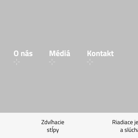
O nás
Médiá
Kontakt
Zdvíhacie
Riadiace j
stĺpy
a slúch