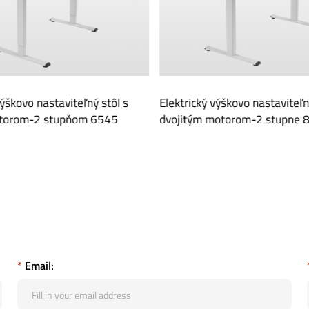
ický výškovo nastaviteľný stôl s
Elektrický výškovo nasta
tým motorom-2 stupne 8050
Rapid Mount
*
Email: