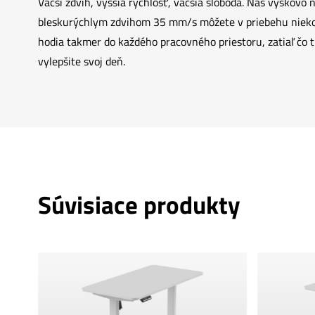
Väčší zdvih, vyššia rýchlosť, väčšia sloboda. Náš výškovo
bleskurýchlym zdvihom 35 mm/s môžete v priebehu niekoľ
hodia takmer do každého pracovného priestoru, zatiaľ čo tr
vylepšite svoj deň.
Súvisiace produkty