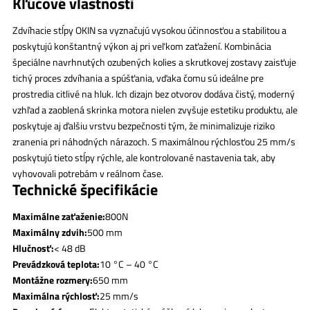
Kľúčové vlastnosti
Zdvíhacie stĺpy OKIN sa vyznačujú vysokou účinnosťou a stabilitou a
poskytujú konštantný výkon aj pri veľkom zaťažení. Kombinácia
špeciálne navrhnutých ozubených kolies a skrutkovej zostavy zaisťuje
tichý proces zdvíhania a spúšťania, vďaka čomu sú ideálne pre
prostredia citlivé na hluk. Ich dizajn bez otvorov dodáva čistý, moderný
vzhľad a zaoblená skrinka motora nielen zvyšuje estetiku produktu, ale
poskytuje aj ďalšiu vrstvu bezpečnosti tým, že minimalizuje riziko
zranenia pri náhodných nárazoch. S maximálnou rýchlosťou 25 mm/s
poskytujú tieto stĺpy rýchle, ale kontrolované nastavenia tak, aby
vyhovovali potrebám v reálnom čase.
Technické špecifikácie
Maximálne zaťaženie:
800N
Maximálny zdvih:
500 mm
Hlučnosť:
< 48 dB
Prevádzková teplota:
10 °C – 40 °C
Montážne rozmery:
650 mm
Maximálna rýchlosť:
25 mm/s