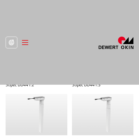
>
Produkt
>
Zdvíhacie stĺpy

Stĺpec DD441.2
Stĺpec DD441.3