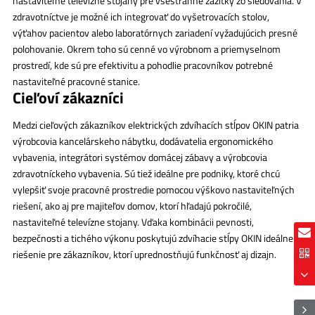
nastaviteľné televízne stojany pre všestranné zážitky zo sledovania. V
zdravotníctve je možné ich integrovať do vyšetrovacích stolov,
výťahov pacientov alebo laboratórnych zariadení vyžadujúcich presné
polohovanie. Okrem toho sú cenné vo výrobnom a priemyselnom
prostredí, kde sú pre efektivitu a pohodlie pracovníkov potrebné
nastaviteľné pracovné stanice.
Cieľoví zákazníci
Medzi cieľových zákazníkov elektrických zdvíhacích stĺpov OKIN patria
výrobcovia kancelárskeho nábytku, dodávatelia ergonomického
vybavenia, integrátori systémov domácej zábavy a výrobcovia
zdravotníckeho vybavenia. Sú tiež ideálne pre podniky, ktoré chcú
vylepšiť svoje pracovné prostredie pomocou výškovo nastaviteľných
riešení, ako aj pre majiteľov domov, ktorí hľadajú pokročilé,
nastaviteľné televízne stojany. Vďaka kombinácii pevnosti,
bezpečnosti a tichého výkonu poskytujú zdvíhacie stĺpy OKIN ideálne
riešenie pre zákazníkov, ktorí uprednostňujú funkčnosť aj dizajn.