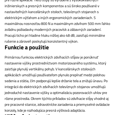
inžinierskych a presných komponentov a sú široko používané v
nastaviteľných kancelárskych stoloch, televíznych stojanoch s
elektrickým výťahom a iných ergonomických zariadeniach. S
maximálnou nosnosťou 800 N a maximálnym zdvihom 500 mm ľahko
zvládnu požiadavky moderných pracovísk a zábavných zariadení.
Pracujú ticho pri hladine hluku nižšej ako 48 dB, zaisťujú minimálne
rušenie a zároveň poskytujú konzistentný výkon.
Funkcie a použitie
Primárnou funkciou elektrických zdvíhacích stĺpov je ponúknuť
nastavenie výšky prostredníctvom motorizovaného systému, ktorý
zaisťuje plynulý vertikálny pohyb. V kancelárskych stolových
aplikáciách umožňujú používateľom plynulo prepínať medzi polohou
sedenia a státia, čím podporujú lepšie držanie tela a znižujú únavu. Po
integrácii do elektrických zdvíhacích televíznych stojanov umožňujú
jednoduché nastavenie výšky a optimalizáciu pozorovacích uhlov pre
rôzne prostredia. Okrem týchto príkladov sú zdvíhacie stĺpy vhodné aj
pre pracovné stanice, zdravotnícke zariadenia a priemyselné ovládacie
konzoly, kde je rozhodujúca presná výšková adaptácia.