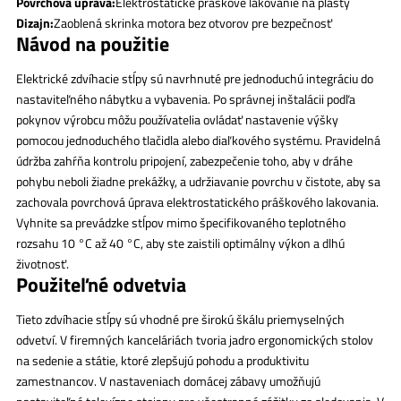
Povrchová úprava:
Elektrostatické práškové lakovanie na plasty
Dizajn:
Zaoblená skrinka motora bez otvorov pre bezpečnosť
Návod na použitie
Elektrické zdvíhacie stĺpy sú navrhnuté pre jednoduchú integráciu do
nastaviteľného nábytku a vybavenia. Po správnej inštalácii podľa
pokynov výrobcu môžu používatelia ovládať nastavenie výšky
pomocou jednoduchého tlačidla alebo diaľkového systému. Pravidelná
údržba zahŕňa kontrolu pripojení, zabezpečenie toho, aby v dráhe
pohybu neboli žiadne prekážky, a udržiavanie povrchu v čistote, aby sa
zachovala povrchová úprava elektrostatického práškového lakovania.
Vyhnite sa prevádzke stĺpov mimo špecifikovaného teplotného
rozsahu 10 °C až 40 °C, aby ste zaistili optimálny výkon a dlhú
životnosť.
Použiteľné odvetvia
Tieto zdvíhacie stĺpy sú vhodné pre širokú škálu priemyselných
odvetví. V firemných kanceláriách tvoria jadro ergonomických stolov
na sedenie a státie, ktoré zlepšujú pohodu a produktivitu
zamestnancov. V nastaveniach domácej zábavy umožňujú