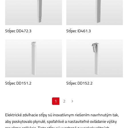
Stĺpec DD472.3
Stĺpec ID461.3
Stĺpec DD151.2
Stĺpec DD152.2
1
2
Elektrické zdvíhacie stĺpy sú inovatívnym riešením navrhnutým tak,
aby poskytovalo plynulé, spoľahlivé a nastaviteľné ovládanie výšky
pre rôzne aplikácie. Tieto stĺpy sú vyrobené z vysokokvalitných